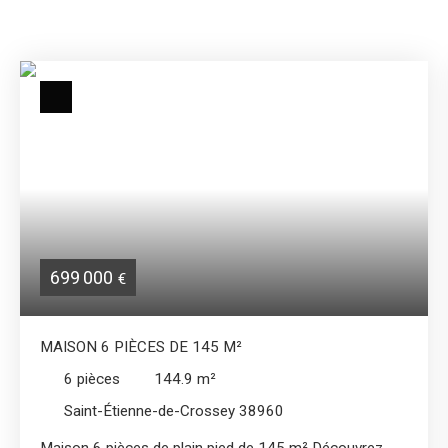
699 000
€
MAISON 6 PIÈCES DE 145 M²
6
pièces
144.9
m²
Saint-Étienne-de-Crossey 38960
Maison 6 pièces de plain pied de 145 m² Découvrez