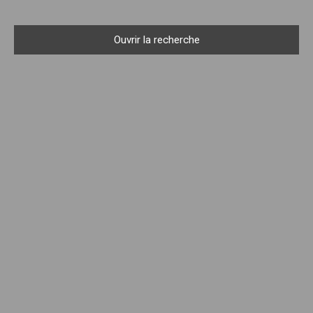
Ouvrir la recherche
Type d'offre
Location
Type de bien
Appartement
Localisation
Grenoble (38000)
Loyer max (€/mois)
Surface min (m²)
Rechercher