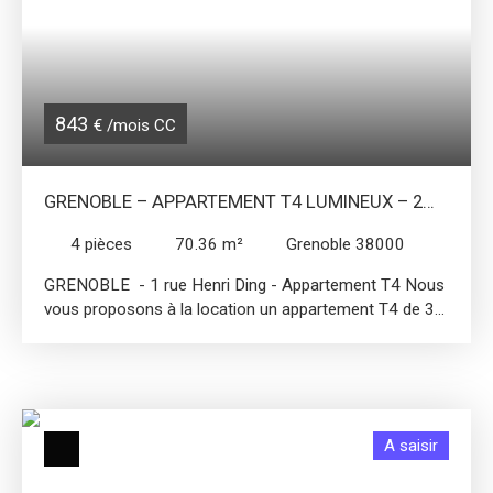
843
€ /mois CC
GRENOBLE – APPARTEMENT T4 LUMINEUX – 2
CHAMBRES, QUARTIER CALME ET BIEN DESSERVI
4
pièces
70.36
m²
Grenoble 38000
GRENOBLE - 1 rue Henri Ding - Appartement T4 Nous
vous proposons à la location un appartement T4 de 3
chambres situé au 2ᵉ étage d’un petit immeuble sans
ascenseur. L’appartement est lumineux et fonctionnel.
Il se compose de trois chambres spacieuses, offrant
chacune un espace confortable pour une chambre
parentale, un bureau ou une chambre d’enfant. La
A saisir
cuisine est séparée et suffisamment grande pour
installer un coin repas. La salle d’eau dispose d’une