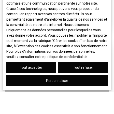
ville et du secteur piétonnier. La rue Lesdiguières est
GARE
optimale et une communication pertinente sur notre site.
3
pièces
56.32
m²
Grenoble 38000
principalement desservie par les lignes A du tram. Bus
Grace à ces technologies, nous pouvons vous proposer du
C3 et du Bus 12 – L’arrêt Verdun Préfecture est situé
contenu en rapport avec vos centres d'intérêt. Ils nous
A LOUER - T3 - 6 Rue Barbillon GRENOBLE - Quartier
au tout début de cette rue (place de Verdun). Mandat :
permettent également d'améliorer la qualité de nos services et
de la Gare Venez visiter cet appartement de type T3
1688CH
la convivialité de notre site internet. Nous utiliserons
avec cuisine séparée, situé au 1° étage d'une
uniquement les données personnelles pour lesquelles vous
copropriété sécurisée dans un quartier calme. Vous
avez donné votre accord. Vous pouvez les modifier à n'importe
serez charmés dès votre arrivée par cet appartement,
quel moment via la rubrique ″Gérer les cookies″ en bas de notre
vous serez accueillis par un hall d'entrée donnant sur un
site, à l'exception des cookies essentiels à son fonctionnement.
séjour spacieux. Votre futur pièce de vie est séparée
Pour plus d'informations sur vos données personnelles,
sur la cuisine qui est aménagée avec un meuble sous
veuillez consulter
notre politique de confidentialité
.
évier, sa disposition vous permettra d'aménager les
lieux à votre gout ! Le séjour est doté de rangements
Tout accepter
Tout refuser
muraux qui vous permettront d'optimiser de l'espace.
Vous disposerez d'un dressing, idéal pour entreposer
Personnaliser
vos effets personnels, les chambres sont spacieuses
et lumineuses équipées avec des placards muraux,
elles sont agencées de manière optimum. La salle
790
d'eau est munie d'une douche, d'un meuble de
€ /mois CC
rangement, d'un meuble vasque avec un miroir ainsi que
des WC. BON A SAVOIR : - Grand volume - Proche de la