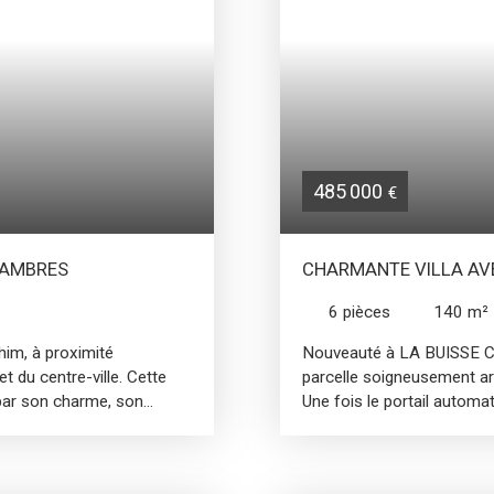
 2019, garantit une
arboréGrande pièce de vie
xcellent état équipé du
arrière-cuisineGrande ter
trouverez : - une
dressing et salle d’eauPos
ée indépendante d'une
houseGarageUne maison m
tis de 40m² avec cuisine
entretenue, idéale pour un
ns une maison pleine de
Saint-Étienne-de-Crossey
efois. Commodités :
HEURTIER : Nicolas Vachez
e, école primaire à 10
immatriculé au RSAC de 
485 000
€
ontactez Fanny GASTALDI
HAMBRES
CHARMANTE VILLA AV
PARCELLE ARBORÉE
6
pièces
140
m²
him, à proximité
Nouveauté à LA BUISSE C
 du centre-ville. Cette
parcelle soigneusement a
 par son charme, son
Une fois le portail automa
un vaste salon avec poêle à
stationnement extérieur + 
ffice de chambre ou de
remarquable grâce à son p
accueille trois belles
construit dans les années 1