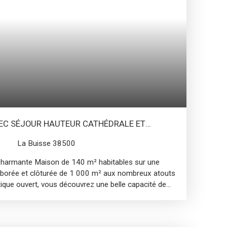
 très lumineuseCuisine entièrement équipée avec
rasse3 chambres, dont une suite parentale avec
sibilité de créer une 4ᵉ chambrePiscine avec pool
oderne, fonctionnelle et soigneusement
e vie de famille dans un environnement agréable à
. Mandat n°403 Contactez votre conseiller CABINET
 Tél : 06 75 60 47 18 - EI - Agent commercial
Grenoble sous le numéro 844 440 933
EC SÉJOUR HAUTEUR CATHÉDRALE ET
La Buisse 38500
harmante Maison de 140 m² habitables sur une
rborée et clôturée de 1 000 m² aux nombreux atouts
tique ouvert, vous découvrez une belle capacité de
le garage, intégré à la maison. L'entrée est
erron abrité, donnant du caractère à ce bien
990. Une fois à l'intérieur, vous serez surpris par sa