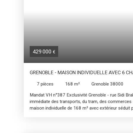
d'été ou les jeux des enfants. La toiture, rénovée en
protection optimale. L'intérieur de la maison est en e
double vitrage, pompe à chaleur. Dans le jardin vous 
dépendance de type 2 pièces plus cuisine avec entr
surface de 45m². - Un garage - un atelier - un appen
d'été Ne manquez pas cette opportunité de vivre da
caractère, alliant confort moderne et charme d'autr
Plusieurs commerces à moins de 5 minutes en voitur
429 000
€
minutes à pied, et gare à 15 minutes en voiture. C
au O677267018 mandat n°324VH
GRENOBLE - MAISON INDIVIDUELLE AVEC 6 C
7
pièces
168
m²
Grenoble 38000
Mandat VH n°387 Exclusivité Grenoble - rue Sidi Bra
immédiate des transports, du tram, des commerces et
maison individuelle de 168 m² avec extérieur séduit
entretien et sa fonctionnalité. Au rez-de-chaussée, 
bois, une cuisine équipée, un séjour pouvant faire o
bureau, une salle de bains et un WC. Le premier étage 