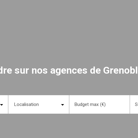
ndre sur nos agences de Grenoble
Localisation
Budget max (€)
S