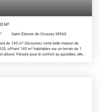
45 M²
²
Saint-Étienne-de-Crossey 38960
pied de 145 m² Découvrez cette belle maison de
2020, offrant 145 m² habitables sur un terrain de 1
t arboré. Pensée pour le confort au quotidien, elle
ce de vie, très lumineuse grâce à ses grandes baies
sine entièrement équipée et son arrière-cuisine. La
à une grande terrasse, offrant un bel espace
 trouverez 3 chambres, dont une suite parentale avec
nsi qu’une salle de bain indépendante. La configuration
ment la création d’une 4ᵉ chambre selon vos
jardin entièrement clos et arboré accueille une piscine
s pour profiter des beaux jours en famille ou entre
e bien. Les points forts : Maison de plain-pied
habitablesTerrain de 1 000 m² entièrement clos et