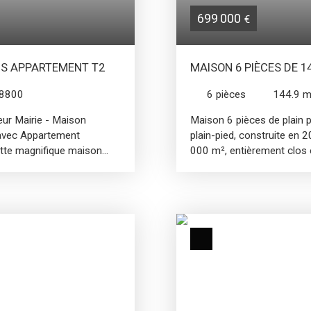
699 000
€
LUS APPARTEMENT T2
MAISON 6 PIÈCES DE 1
38800
6
pièces
144.9
m
ur Mairie - Maison
Maison 6 pièces de plain 
 avec Appartement
plain-pied, construite en 
tte magnifique maison
000 m², entièrement clos e
e en 1930, qui allie charme
propose une spacieuse piè
dépendant de type 2 pièces
vitrées, avec une belle cui
e comme suit : - rez-de-
pièce de vie donne accès 
ccès sur le jardin, salle à
extérieur. Côté nuit, vous
 salle de bains et wc. -
dressing et salle d’eau, ai
dressing et une seconde
de la maison permet égale
e une chambre et une
besoins. À l’extérieur, le 
t, salle de jeux ou divisé
et son pool house, parfait
derie et une chaufferie.
amis. Un garage complète c
arfait pour les barbecues
construite en 2020145 m² 