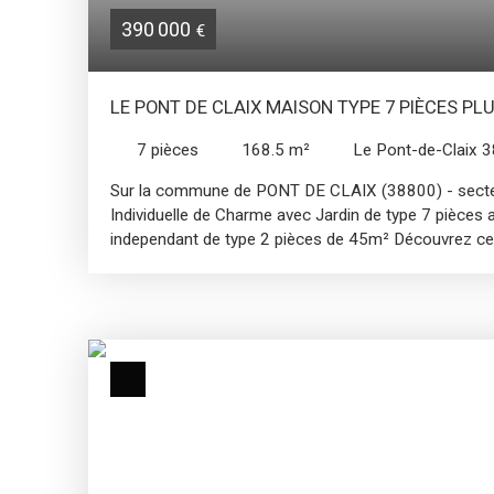
390 000
€
LE PONT DE CLAIX MAISON TYPE 7 PIÈCES P
7
pièces
168.5
m²
Le Pont-de-Claix 
Sur la commune de PONT DE CLAIX (38800) - secte
Individuelle de Charme avec Jardin de type 7 pièces
independant de type 2 pièces de 45m² Découvrez ce
individuelle de 168,50 m² de type 7 pièces, construit
d'antan et modernité disposant d'un appartement in
sur une parcelle de 526m². La maison est aménagé
chaussée d'un hall d'entrée, un salon disposant d'un a
manger ainsi qu'une cuisine équipée indépendante, une
Au premier étage se trouve 3 chambre dont 1 avec 
avec salle de bains et wc. - Au 2ème étage se trouv
grande pièce pouvant etre utilisé comme salle de spor
en 2 chambres. - Au sous-sol sont aménagé une buan
Le jardin de 526 m² est un véritable havre de paix, p