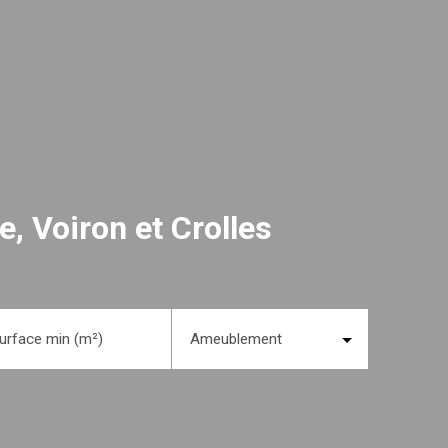
, Voiron et Crolles
urface min (m²)
Ameublement