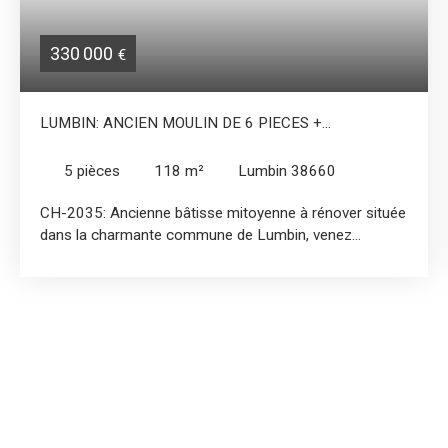
330 000
€
LUMBIN: ANCIEN MOULIN DE 6 PIECES +
DÉPENDANCES
5
pièces
118
m²
Lumbin 38660
CH-2035: Ancienne bâtisse mitoyenne à rénover située
dans la charmante commune de Lumbin, venez
découvrir cette belle bâtisse aux multiples possibilités
d'aménagement. Le bien se compose d'une maison
principale sur 2 niveaux d'environ 59m² chacun plus un
grenier aménageable. Il y a également un grand atelier
d'environ 90 m² + différentes dépendances, le tout sur
un terrain de 697m² au bord d'un ruisseau. Travaux de
rénovation a prévoir, tout a l'égout a proximité.
N'hésitez pas à nous contacter pour obtenir de plus
amples renseignements sur ce bien au O663996592.