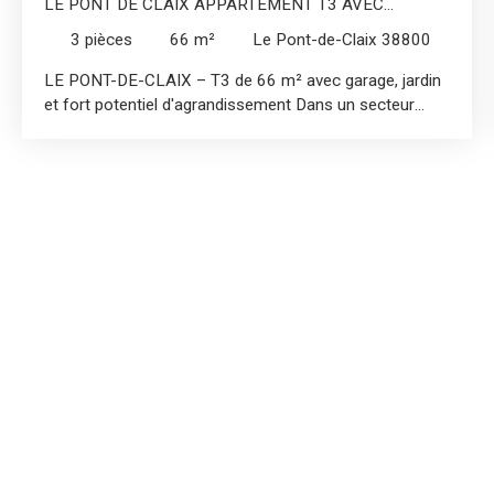
LE PONT DE CLAIX APPARTEMENT T3 AVEC
GARAGE ET JARDIN DE 97M² NON ATTENANT
3
pièces
66
m²
Le Pont-de-Claix 38800
LE PONT-DE-CLAIX – T3 de 66 m² avec garage, jardin
et fort potentiel d'agrandissement Dans un secteur
résidentiel calme et pavillonnaire du Pont-de-Claix,
venez découvrir ce charmant appartement T3 de 66
m², situé au 1er et dernier étage d'une petite
copropriété à taille humaine. En bon état général, cet
appartement se compose d'un hall d'entrée, d'un séjour
lumineux ouvrant sur un balcon, d'une cuisine
indépendante entièrement équipée, de deux chambres,
d'une salle d'eau avec douche ainsi que d'un WC
indépendant. Vous apprécierez également ses
prestations de qualité, avec des menuiseries en PVC
double vitrage et un tableau électrique aux normes,
vous permettant d'emménager sans travaux. Son
véritable atout réside dans son fort potentiel d'évolution
: les combles sont aménageables, offrant la possibilité
d'augmenter la surface habitable et de créer des
espaces supplémentaires selon vos besoins