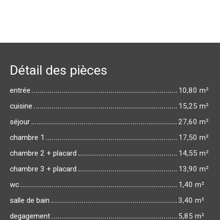
Détail des pièces
entrée
10,80 m²
cuisine
15,25 m²
séjour
27,60 m²
chambre 1
17,50 m²
chambre 2 + placard
14,55 m²
chambre 3 + placard
13,90 m²
wc
1,40 m²
salle de bain
3,40 m²
degagement
5,85 m²