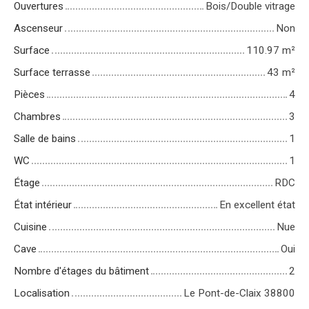
Ouvertures
Bois/Double vitrage
Ascenseur
Non
Surface
110.97
m²
Surface terrasse
43
m²
Pièces
4
Chambres
3
Salle de bains
1
WC
1
Étage
RDC
État intérieur
En excellent état
Cuisine
Nue
Cave
Oui
Nombre d'étages du bâtiment
2
Localisation
Le Pont-de-Claix 38800