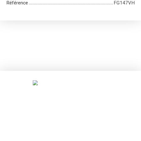
Référence
FG147VH