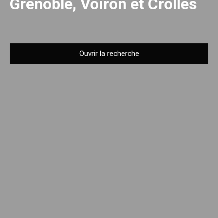
Grenoble, Voiron et Crolles
Ouvrir la recherche
Type d'offre
Vente
Type de bien
Appartement
Localisation
Le Pont-de-Claix (38800)
Budget max (€)
Surface min (m²)