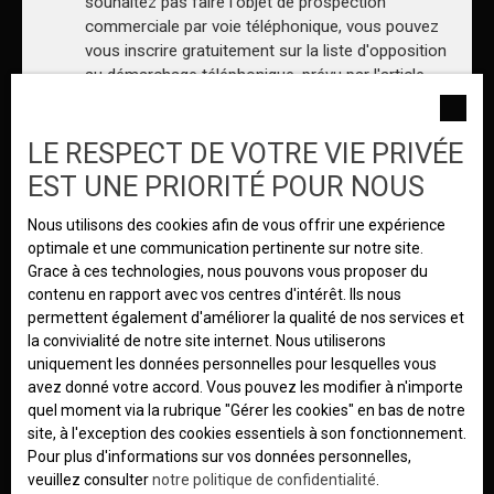
souhaitez pas faire l'objet de prospection
commerciale par voie téléphonique, vous pouvez
vous inscrire gratuitement sur la liste d'opposition
au démarchage téléphonique, prévu par l'article
L223-1 du code de la consommation, sur le site
Internet www.bloctel.gouv.fr ou par courrier
LE RESPECT DE VOTRE VIE PRIVÉE
adressé à :
EST UNE PRIORITÉ POUR NOUS
Société Worldline, Service Bloctel, CS 61311,
41013 BLOIS CEDEX.
Nous utilisons des cookies afin de vous offrir une expérience
optimale et une communication pertinente sur notre site.
Pour en savoir plus sur le traitement de vos
Grace à ces technologies, nous pouvons vous proposer du
données personnelles, veuillez consulter notre
contenu en rapport avec vos centres d'intérêt. Ils nous
politique de confidentialité
.
permettent également d'améliorer la qualité de nos services et
la convivialité de notre site internet. Nous utiliserons
uniquement les données personnelles pour lesquelles vous
avez donné votre accord. Vous pouvez les modifier à n'importe
Recevoir des annonces
quel moment via la rubrique ″Gérer les cookies″ en bas de notre
site, à l'exception des cookies essentiels à son fonctionnement.
Pour plus d'informations sur vos données personnelles,
veuillez consulter
notre politique de confidentialité
.