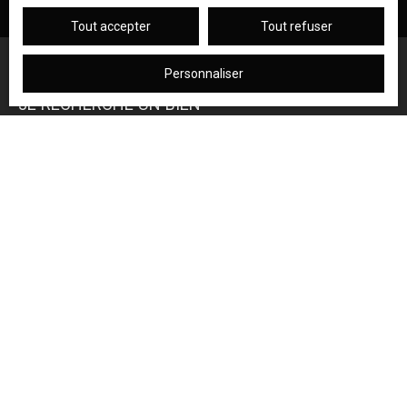
Tout accepter
Tout refuser
Personnaliser
JE RECHERCHE UN BIEN
Vente appartement Grenoble (38100)
Vente appartement Échirolles (38130)
Vente appartement Grenoble (38000)
Location appartement Grenoble (38000)
Location appartement Grenoble (38100)
Vente appartement Voiron (38500)
JE SUIS PROPRIÉTAIRE