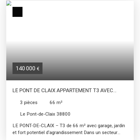
140 000
€
LE PONT DE CLAIX APPARTEMENT T3 AVEC
GARAGE ET JARDIN DE 97M² NON ATTENANT
3
pièces
66
m²
Le Pont-de-Claix 38800
LE PONT-DE-CLAIX – T3 de 66 m² avec garage, jardin
et fort potentiel d'agrandissement Dans un secteur
résidentiel calme et pavillonnaire du Pont-de-Claix,