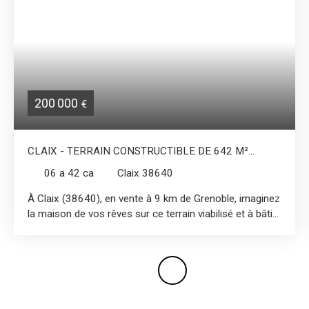
200 000
€
CLAIX - TERRAIN CONSTRUCTIBLE DE 642 M²
PROCHE DU CENTRE ET DES COMMODITÉS
06 a 42 ca
Claix 38640
À Claix (38640), en vente à 9 km de Grenoble, imaginez
la maison de vos rêves sur ce terrain viabilisé et à bâtir
de 642 m². A deux pas du centre de CLAIX à pied ! Le
terrain donne sur un parc ( Parc SOREL). Véritable écrin
de verdures, et arbres classés tout autour du terrain.
Dans un sublime lotissement sécurisé. Aussi, un
magnifique mur en pierres de belle hauteur délimite la
parcelle. Maison plain pied étudiée et chiffrée