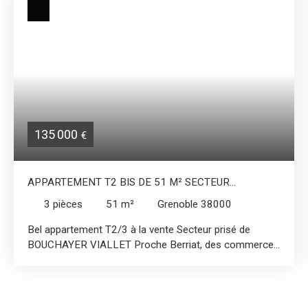
135 000
€
APPARTEMENT T2 BIS DE 51 M² SECTEUR
BOUCHAYER VIALLET
3
pièces
51
m²
Grenoble 38000
Bel appartement T2/3 à la vente Secteur prisé de
BOUCHAYER VIALLET Proche Berriat, des commerces
et de la gare Appartement idéal pour un premier achat,
ou un investissement locatif (collocation possible) Rue
calme, stationnement facile et possibilité garage à coté
Dans une petite copropriété sécurisée, à taille humaine,