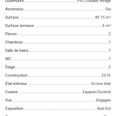
Ouvertures
PVC/Double vitrage
Ascenseur
Oui
Surface
49.15
m²
Surface terrasse
6
m²
Pièces
2
Chambres
1
Salle de bains
1
WC
1
Étage
2
Construction
2010
État intérieur
En bon état
Cuisine
Equipée/Ouverte
Vue
Dégagée
Exposition
Sud-Est