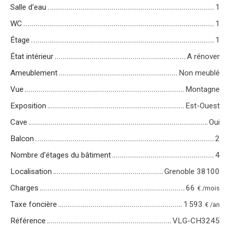
Salle d'eau
1
WC
1
Étage
1
État intérieur
A rénover
Ameublement
Non meublé
Vue
Montagne
Exposition
Est-Ouest
Cave
Oui
Balcon
2
Nombre d'étages du bâtiment
4
Localisation
Grenoble 38100
Charges
66
€ /mois
Taxe foncière
1 593
€ /an
Référence
VLG-CH3245