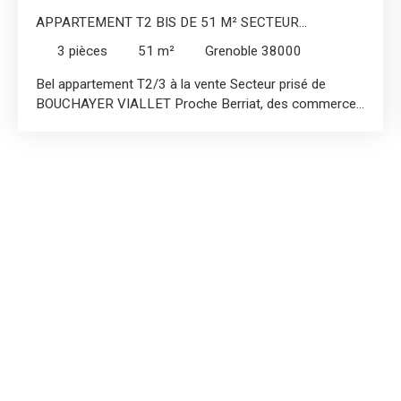
APPARTEMENT T2 BIS DE 51 M² SECTEUR
BOUCHAYER VIALLET
3
pièces
51
m²
Grenoble 38000
Bel appartement T2/3 à la vente Secteur prisé de
BOUCHAYER VIALLET Proche Berriat, des commerces
et de la gare Appartement idéal pour un premier achat,
ou un investissement locatif (collocation possible) Rue
calme, stationnement facile et possibilité garage à coté
Dans une petite copropriété sécurisée, à taille humaine,
venez découvrir cet appartement de 51,5 m² Carrez, au
1er étage sur 2. -Salle à manger avec cuisine de 19 m²
-Séjour attenant de 18 m², pouvant faire office de
2ème chambre -Bureau/Chambre de 8,2 m² -Salle
d'eau -WC séparé Porte d'entrée blindée Fenêtres
double vitrage PVC récentes Volets solaires électriques
Chauffage individuel électrique Faibles charges de
copropriété, 620 €/an Taxe foncière : 891 € Local
vélos Contactez moi pour saisir cette belle opportunité
sur Grenoble Gatien MESTRALLET : o6 61 92 81 25
Mandat n°410 VH