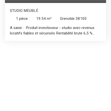
STUDIO MEUBLÉ
1
pièce
19.54
m²
Grenoble 38100
A saisir : Produit investisseur - studio avec revenus
locatifs fiables et sécurisés Rentabilité brute 6,5 %
L'agence Heurtier Grésivaudan - Olivier PUIG au 06-17-
96-16-02 - vous propose ce joli studio de 19,50 m2
au cœur d'une petite résidence bien tenue avec faibles
charges. Le studio, vendu entièrement meublé,
comprend une pièce de vie/chambre, un coin cuisine,
une salle de bains avec wc, et placards. Il est vendu
loué, avec bail commercial 3-6-9 ans en LMNP. Le
revenu locatif annuel est de 3241 € TTC (2947 € HT)
Quote part charges annuelles 300 €/an (avec
chauffage et eau chaude compris). Dans la résidence :
laverie, local à vélos, possibilité parking. Proche
transports en commun (Tram A); écoles et universités,
commerces et commodités. Taxe foncière 1009 €.
Copropriété de 108 lots. Reference mandat OP001-HG