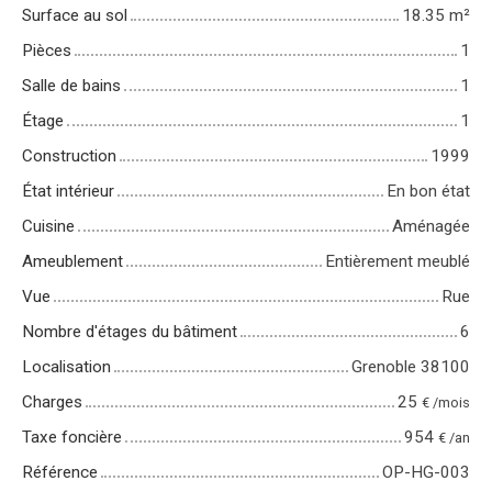
Surface au sol
18.35
m²
Pièces
1
Salle de bains
1
Étage
1
Construction
1999
État intérieur
En bon état
Cuisine
Aménagée
Ameublement
Entièrement meublé
Vue
Rue
Nombre d'étages du bâtiment
6
Localisation
Grenoble 38100
Charges
25
€ /mois
Taxe foncière
954
€ /an
Référence
OP-HG-003