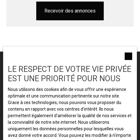
Recevoir des annonces
LE RESPECT DE VOTRE VIE PRIVÉE
JE RECHERCHE UN BIEN
EST UNE PRIORITÉ POUR NOUS
Nous utilisons des cookies afin de vous offrir une expérience
Vente appartement Grenoble (38100)
optimale et une communication pertinente sur notre site.
Vente appartement Échirolles (38130)
Grace à ces technologies, nous pouvons vous proposer du
contenu en rapport avec vos centres d'intérêt. Ils nous
Vente appartement Grenoble (38000)
permettent également d'améliorer la qualité de nos services et
Location appartement Grenoble (38000)
la convivialité de notre site internet. Nous utiliserons
uniquement les données personnelles pour lesquelles vous
Location appartement Grenoble (38100)
avez donné votre accord. Vous pouvez les modifier à n'importe