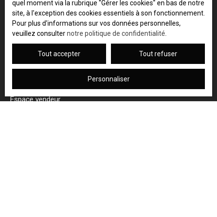
Vente appartement Voiron (38500)
quel moment via la rubrique ″Gérer les cookies″ en bas de notre
site, à l'exception des cookies essentiels à son fonctionnement.
Pour plus d'informations sur vos données personnelles,
veuillez consulter
notre politique de confidentialité
.
JE SUIS PROPRIÉTAIRE
Tout accepter
Tout refuser
L'immobilier à Grenoble
Personnaliser
Acheter un appartement à Grenoble
Espace vendeur
Vendre avec nous
Gestion locative
Nous contacter
INFORMATIONS
Vivre à Voiron