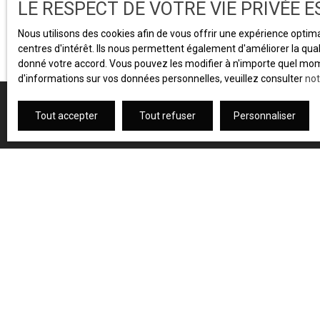
LE RESPECT DE VOTRE VIE PRIVÉE 
Nous utilisons des cookies afin de vous offrir une expérience opti
centres d'intérêt. Ils nous permettent également d'améliorer la qual
donné votre accord. Vous pouvez les modifier à n'importe quel momen
d'informations sur vos données personnelles, veuillez consulter
not
Tout accepter
Tout refuser
Personnaliser
JE RECHERCHE UN BIEN
Vente appartement Grenoble (38100)
Vente appartement Échirolles (38130)
Vente appartement Grenoble (38000)
Location appartement Grenoble (38000)
Vente appartement Voiron (38500)
Location appartement Grenoble (38100)