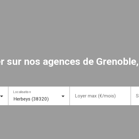
uer sur nos agences de Grenoble,
Localisation
Loyer max (€/mois)
S
Herbeys (38320)