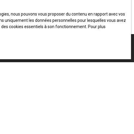
ologies, nous pouvons vous proposer du contenu en rapport avec vos
iserons uniquement les données personnelles pour lesquelles vous avez
on des cookies essentiels à son fonctionnement. Pour plus
INFORMATIONS
Vivre à Voiron
Nos honoraires
Mentions légales
Politique de confidentialité
Plan du site
Gérer les cookies
Propulsé par