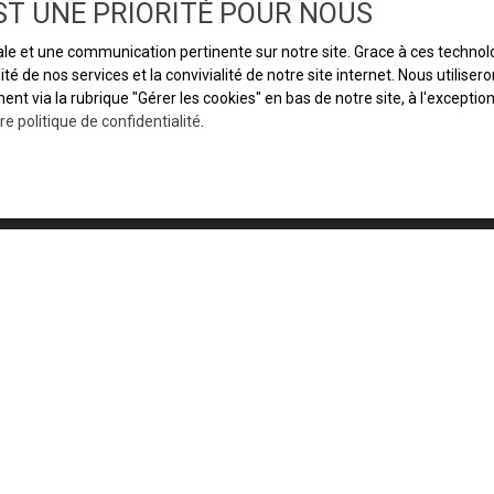
EST UNE PRIORITÉ POUR NOUS
male et une communication pertinente sur notre site. Grace à ces techn
ité de nos services et la convivialité de notre site internet. Nous util
t via la rubrique ″Gérer les cookies″ en bas de notre site, à l'excepti
re politique de confidentialité
.
JE SUIS PROPRIÉTAIRE
L'immobilier à Grenoble
Acheter un appartement à Grenoble
Espace vendeur
Vendre avec nous
Gestion locative
Nous contacter