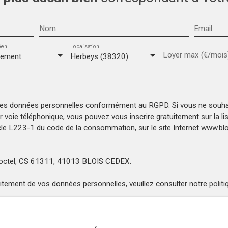
Nom
Email
ien
Localisation
Loyer max (€/mois
tement
Herbeys (38320)
mes données personnelles conformément au RGPD. Si vous ne souhait
voie téléphonique, vous pouvez vous inscrire gratuitement sur la l
icle L223-1 du code de la consommation, sur le site Internet www.bloc
Bloctel, CS 61311, 41013 BLOIS CEDEX.
raitement de vos données personnelles, veuillez consulter notre
politi
Recevoir des annonces