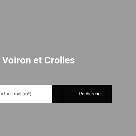
 Voiron et Crolles
urface min (m²)
Rechercher