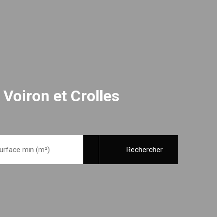
 Voiron et Crolles
urface min (m²)
Rechercher