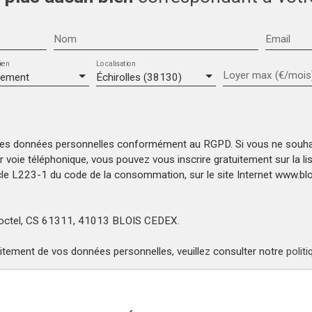
Nom
Email
ien
Localisation
Loyer max (€/mois
tement
Échirolles (38130)
mes données personnelles conformément au RGPD. Si vous ne souhait
voie téléphonique, vous pouvez vous inscrire gratuitement sur la l
icle L223-1 du code de la consommation, sur le site Internet www.bloc
Bloctel, CS 61311, 41013 BLOIS CEDEX.
raitement de vos données personnelles, veuillez consulter notre
politi
Recevoir des annonces