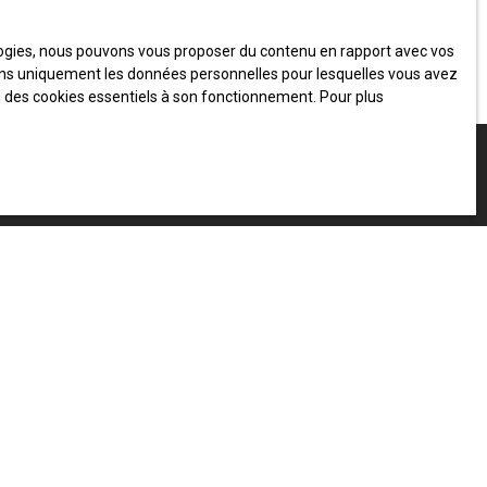
ologies, nous pouvons vous proposer du contenu en rapport avec vos
iserons uniquement les données personnelles pour lesquelles vous avez
on des cookies essentiels à son fonctionnement. Pour plus
INFORMATIONS
Vivre à Voiron
Nos honoraires
Mentions légales
Politique de confidentialité
Plan du site
Gérer les cookies
Propulsé par