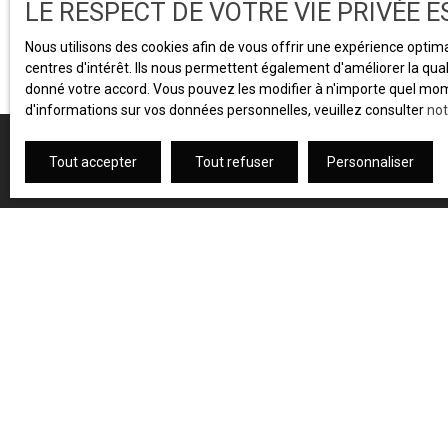
LE RESPECT DE VOTRE VIE PRIVÉE 
Nous utilisons des cookies afin de vous offrir une expérience opti
centres d'intérêt. Ils nous permettent également d'améliorer la qual
donné votre accord. Vous pouvez les modifier à n'importe quel momen
d'informations sur vos données personnelles, veuillez consulter
not
Tout accepter
Tout refuser
Personnaliser
JE RECHERCHE UN BIEN
Vente appartement Grenoble (38100)
Vente appartement Échirolles (38130)
Vente appartement Grenoble (38000)
Location appartement Grenoble (38000)
Vente appartement Voiron (38500)
Location appartement Grenoble (38100)