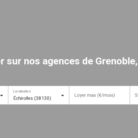
uer sur nos agences de Grenoble,
Localisation
Loyer max (€/mois)
S
Échirolles (38130)