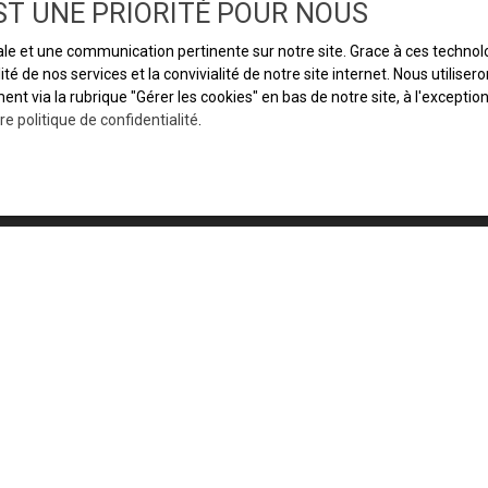
EST UNE PRIORITÉ POUR NOUS
male et une communication pertinente sur notre site. Grace à ces techn
ité de nos services et la convivialité de notre site internet. Nous util
t via la rubrique ″Gérer les cookies″ en bas de notre site, à l'excepti
re politique de confidentialité
.
JE SUIS PROPRIÉTAIRE
L'immobilier à Grenoble
Acheter un appartement à Grenoble
Espace vendeur
Vendre avec nous
Gestion locative
Nous contacter