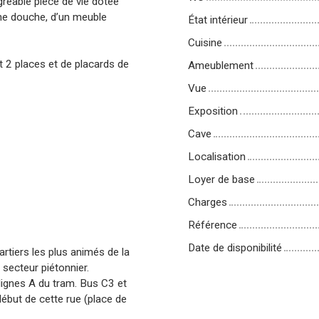
gréable pièce de vie dotée
une douche, d’un meuble
État intérieur
Cuisine
 2 places et de placards de
Ameublement
Vue
Exposition
Cave
Localisation
Loyer de base
Charges
Référence
Date de disponibilité
uartiers les plus animés de la
 secteur piétonnier.
lignes A du tram. Bus C3 et
ébut de cette rue (place de