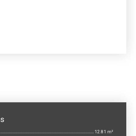
es
12.81 m²