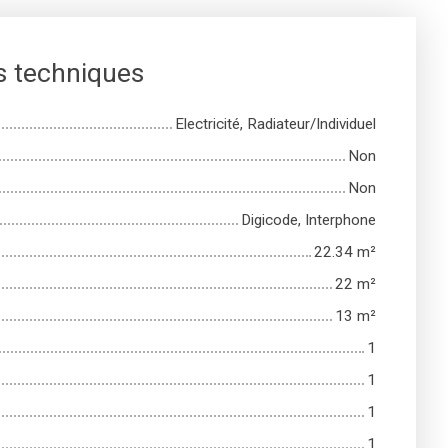
s techniques
Electricité, Radiateur/Individuel
Non
Non
Digicode, Interphone
22.34
m²
22
m²
13
m²
1
1
1
1