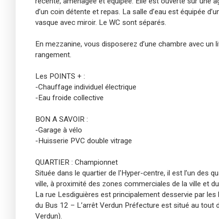
récente, aménagée et équipée. Elle est ouverte sur une a
d’un coin détente et repas. La salle d’eau est équipée d’
vasque avec miroir. Le WC sont séparés.
En mezzanine, vous disposerez d’une chambre avec un lit
rangement.
Les POINTS + :
-Chauffage individuel électrique
-Eau froide collective
BON A SAVOIR :
-Garage à vélo
-Huisserie PVC double vitrage
QUARTIER : Championnet
Située dans le quartier de l'Hyper-centre, il est l’un des q
ville, à proximité des zones commerciales de la ville et du
La rue Lesdiguières est principalement desservie par les 
du Bus 12 – L’arrêt Verdun Préfecture est situé au tout d
Verdun).