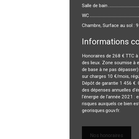
Salle de bain
WC
Chambre, Surface au sol : 9
Informations c
Honoraires de 268 € TTC à 
des lieux. Zone soumise à 
de base à ne pas dépasser)
sur charges 10 €/mois, régu
Dépôt de garantie 1 456 €.
des dépenses annuelles d'éne
l'énergie de l'année 2021 : 
risques auxquels ce bien est
georisques.gouv.fr.
Nos honoraires